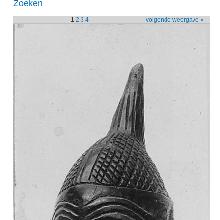
Zoeken
1
2
3
4
volgende weergave »