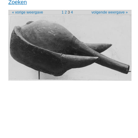
Zoeken
« vorige weergave
1
2
3
4
volgende weergave »