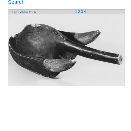
Search
« previous view
1
2
3
4