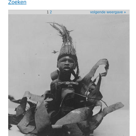
Zoeken
1
2
volgende weergave »