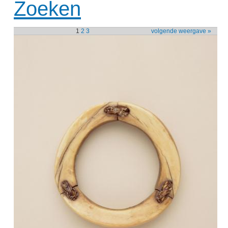
Zoeken
1
2
3
volgende weergave »