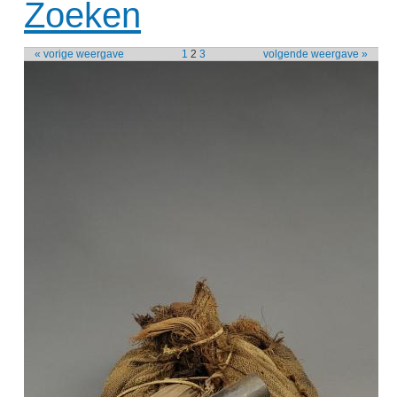
Zoeken
« vorige weergave
1
2
3
volgende weergave »