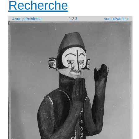
Recherche
« vue précédente
1
2
3
vue suivante »