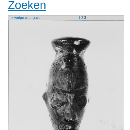
Zoeken
« vorige weergave
1
2
3