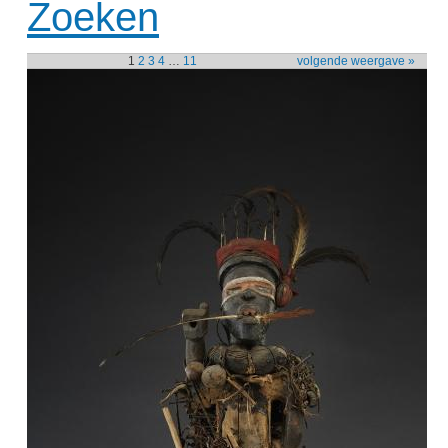
Zoeken
1
2
3
4
…
11
volgende weergave »