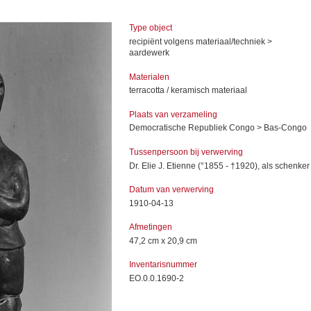
Type object
recipiënt volgens materiaal/techniek >
aardewerk
Materialen
terracotta / keramisch materiaal
Plaats van verzameling
Democratische Republiek Congo > Bas-Congo
Tussenpersoon bij verwerving
Dr. Elie J. Etienne (°1855 - †1920), als schenker
Datum van verwerving
1910-04-13
Afmetingen
47,2 cm x 20,9 cm
Inventarisnummer
EO.0.0.1690-2