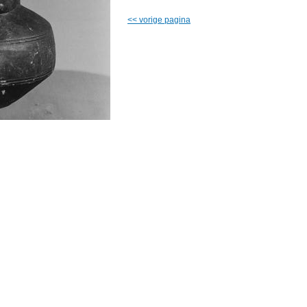
<<
vorige pagina