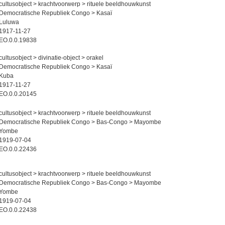
cultusobject > krachtvoorwerp > rituele beeldhouwkunst
Democratische Republiek Congo > Kasaï
Luluwa
1917-11-27
EO.0.0.19838
cultusobject > divinatie-object > orakel
Democratische Republiek Congo > Kasaï
Kuba
1917-11-27
EO.0.0.20145
cultusobject > krachtvoorwerp > rituele beeldhouwkunst
Democratische Republiek Congo > Bas-Congo > Mayombe
Yombe
1919-07-04
EO.0.0.22436
cultusobject > krachtvoorwerp > rituele beeldhouwkunst
Democratische Republiek Congo > Bas-Congo > Mayombe
Yombe
1919-07-04
EO.0.0.22438