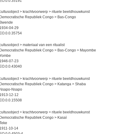
EO.0.0.35191
cultusobject > krachtvoorwerp > rituele beeldhouwkunst
Democratische Republiek Congo > Bas-Congo
Bwende
1934-04-29
EO.0.0.35754
cultusobject > materiaal van een ritualist
Democratische Republiek Congo > Bas-Congo > Mayombe
Yombe
1946-07-23
EO.0.0.43040
cultusobject > krachtvoorwerp > rituele beeldhouwkunst
Democratische Republiek Congo > Katanga > Shaba
Nsapo-Nsapo
1913-12-12
EO.0.0.15508
cultusobject > krachtvoorwerp > rituele beeldhouwkunst
Democratische Republiek Congo > Kasaï
Teke
1911-10-14
EO.0.0.4503-4