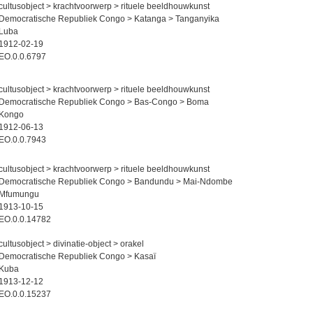
cultusobject > krachtvoorwerp > rituele beeldhouwkunst
Democratische Republiek Congo > Katanga > Tanganyika
Luba
1912-02-19
EO.0.0.6797
cultusobject > krachtvoorwerp > rituele beeldhouwkunst
Democratische Republiek Congo > Bas-Congo > Boma
Kongo
1912-06-13
EO.0.0.7943
cultusobject > krachtvoorwerp > rituele beeldhouwkunst
Democratische Republiek Congo > Bandundu > Mai-Ndombe
Mfumungu
1913-10-15
EO.0.0.14782
cultusobject > divinatie-object > orakel
Democratische Republiek Congo > Kasaï
Kuba
1913-12-12
EO.0.0.15237