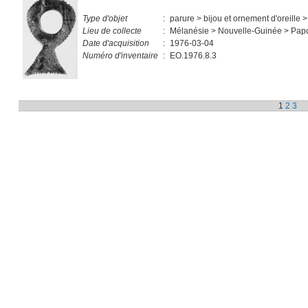
Type d'objet
:
parure > bijou et ornement d'oreille >
Lieu de collecte
:
Mélanésie > Nouvelle-Guinée > Pap
Date d'acquisition
:
1976-03-04
Numéro d'inventaire
:
EO.1976.8.3
1
2
3